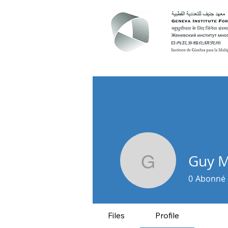
Guy M
Guy Mett
0
Abonné
Files
Profile